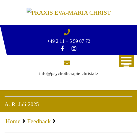
Skip
to
content
+49 2 11 – 5 59 07 72
info@psychotherapie-christ.de
A. R. Juli 2025
Home
Feedback