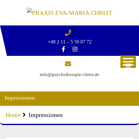
Skip
to
content
+49 2 11 – 5 59 07 72
info@psychotherapie-christ.de
Impressionen
Home
Impressionen