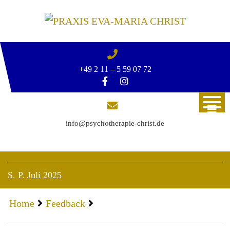
Skip
to
content
+49 2 11 – 5 59 07 72
info@psychotherapie-christ.de
S. P. Juli 2025
Home
Feedback