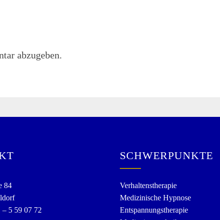
tar abzugeben.
KT
SCHWERPUNKTE
e 84
Verhaltenstherapie
ldorf
Medizinische Hypnose
1 – 5 59 07 72
Entspannungstherapie